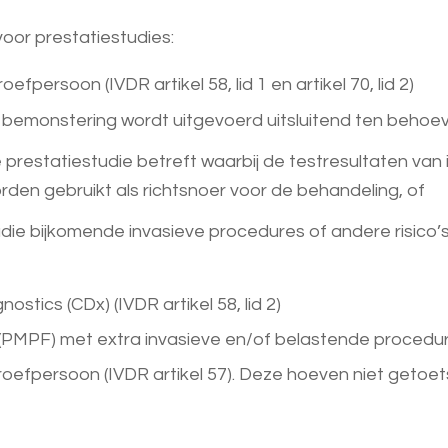
oor prestatiestudies:
efpersoon (IVDR artikel 58, lid 1 en artikel 70, lid 2)
e bemonstering wordt uitgevoerd uitsluitend ten behoe
e prestatiestudie betreft waarbij de testresultaten van 
den gebruikt als richtsnoer voor de behandeling, of
tudie bijkomende invasieve procedures of andere risico
tics (CDx) (IVDR artikel 58, lid 2)
MPF) met extra invasieve en/of belastende procedures 
proefpersoon (IVDR artikel 57). Deze hoeven niet geto