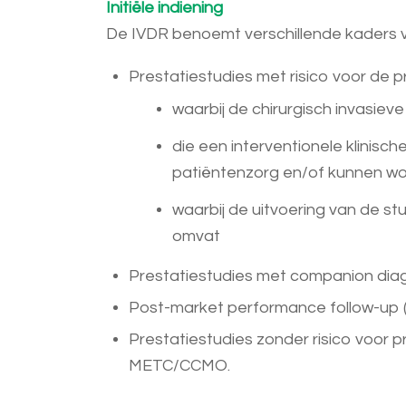
Initiële indiening
De IVDR benoemt verschillende kaders v
Prestatiestudies met risico voor de pro
waarbij de chirurgisch invasiev
die een interventionele klinisch
patiëntenzorg en/of kunnen wor
waarbij de uitvoering van de s
omvat
Prestatiestudies met companion diagnos
Post-market performance follow-up (P
Prestatiestudies zonder risico voor 
METC/CCMO.