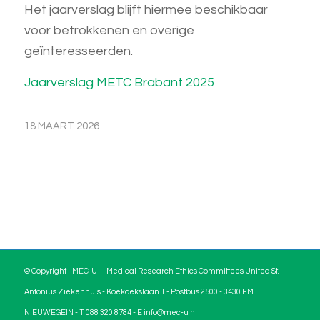
Het jaarverslag blijft hiermee beschikbaar
voor betrokkenen en overige
geïnteresseerden.
Jaarverslag METC Brabant 2025
18 MAART 2026
© Copyright - MEC-U - | Medical Research Ethics Committees United St.
Antonius Ziekenhuis - Koekoekslaan 1 - Postbus 2500 - 3430 EM
NIEUWEGEIN - T 088 320 8784 - E info@mec-u.nl