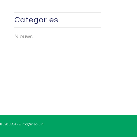
Categories
Nieuws
8 320 8784 - E info@mec-u.nl