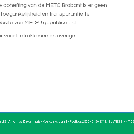
e opheffing van de METC Brabant is er geen
toegankelijkheid en transparantie te
ebsite van MEC-U gepubliceerd.
aar voor betrokkenen en overige
ed St. Antonius Ziekenhuis - Koekoekslaan 1 - Postbus 2500 - 3430 EM NIEUWEGEIN - T 08